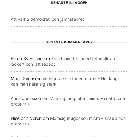
SENASTE INLÄGGEN
Att värna demokrati och jämnställhet
SENASTE KOMMENTARER
Helen Svensson
om
Zucchinivåfflor med fetaostkräm –
läckert och lätt recept
Marie Svensén
om
Ingefärsshot med citron – Hur länge
kan man hålla sig stark
Anna Jonasson
om
Mumsig mugcake i micro – snabb och
proteinrik
Elise och Norun
om
Mumsig mugcake i micro – snabb och
proteinrik