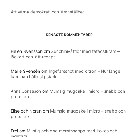
Att värna demokrati och jämnställhet
SENASTE KOMMENTARER
Helen Svensson
om
Zucchinivåfflor med fetaostkräm –
läckert och lätt recept
Marie Svensén
om
Ingefärsshot med citron – Hur länge
kan man hålla sig stark
Anna Jonasson
om
Mumsig mugcake i micro – snabb och
proteinrik
Elise och Norun
om
Mumsig mugcake i micro – snabb och
proteinrik
Frei
om
Mustig och god morotssoppa med kokos och
ingefära