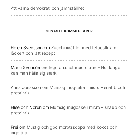
Att värna demokrati och jämnställhet
SENASTE KOMMENTARER
Helen Svensson
om
Zucchinivåfflor med fetaostkräm –
läckert och lätt recept
Marie Svensén
om
Ingefärsshot med citron – Hur länge
kan man hålla sig stark
Anna Jonasson
om
Mumsig mugcake i micro – snabb och
proteinrik
Elise och Norun
om
Mumsig mugcake i micro – snabb och
proteinrik
Frei
om
Mustig och god morotssoppa med kokos och
ingefära