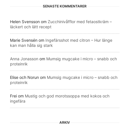
SENASTE KOMMENTARER
Helen Svensson
om
Zucchinivåfflor med fetaostkräm –
läckert och lätt recept
Marie Svensén
om
Ingefärsshot med citron – Hur länge
kan man hålla sig stark
Anna Jonasson
om
Mumsig mugcake i micro – snabb och
proteinrik
Elise och Norun
om
Mumsig mugcake i micro – snabb och
proteinrik
Frei
om
Mustig och god morotssoppa med kokos och
ingefära
ARKIV