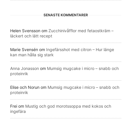
SENASTE KOMMENTARER
Helen Svensson
om
Zucchinivåfflor med fetaostkräm –
läckert och lätt recept
Marie Svensén
om
Ingefärsshot med citron – Hur länge
kan man hålla sig stark
Anna Jonasson
om
Mumsig mugcake i micro – snabb och
proteinrik
Elise och Norun
om
Mumsig mugcake i micro – snabb och
proteinrik
Frei
om
Mustig och god morotssoppa med kokos och
ingefära