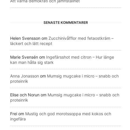
Att värna demokrati och jämnställhet
SENASTE KOMMENTARER
Helen Svensson
om
Zucchinivåfflor med fetaostkräm –
läckert och lätt recept
Marie Svensén
om
Ingefärsshot med citron – Hur länge
kan man hålla sig stark
Anna Jonasson
om
Mumsig mugcake i micro – snabb och
proteinrik
Elise och Norun
om
Mumsig mugcake i micro – snabb och
proteinrik
Frei
om
Mustig och god morotssoppa med kokos och
ingefära