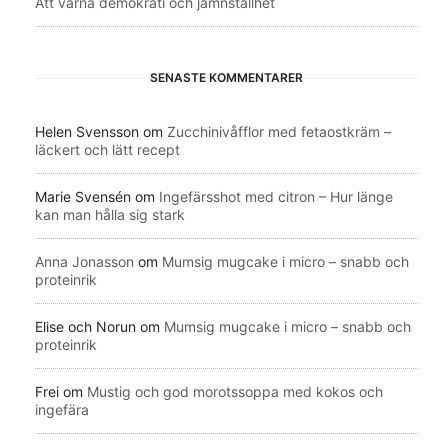
Att värna demokrati och jämnställhet
SENASTE KOMMENTARER
Helen Svensson
om
Zucchinivåfflor med fetaostkräm –
läckert och lätt recept
Marie Svensén
om
Ingefärsshot med citron – Hur länge
kan man hålla sig stark
Anna Jonasson
om
Mumsig mugcake i micro – snabb och
proteinrik
Elise och Norun
om
Mumsig mugcake i micro – snabb och
proteinrik
Frei
om
Mustig och god morotssoppa med kokos och
ingefära