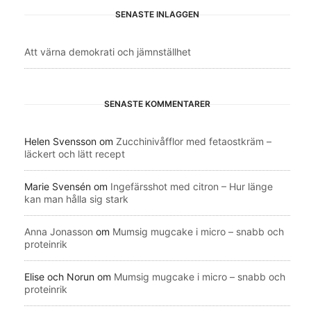
SENASTE INLÄGGEN
Att värna demokrati och jämnställhet
SENASTE KOMMENTARER
Helen Svensson
om
Zucchinivåfflor med fetaostkräm –
läckert och lätt recept
Marie Svensén
om
Ingefärsshot med citron – Hur länge
kan man hålla sig stark
Anna Jonasson
om
Mumsig mugcake i micro – snabb och
proteinrik
Elise och Norun
om
Mumsig mugcake i micro – snabb och
proteinrik