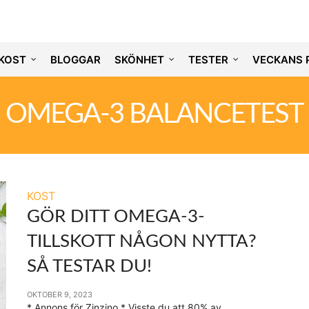
KOST
BLOGGAR
SKÖNHET
TESTER
VECKANS 
OMEGA-3 BALANCETEST
KOST
GÖR DITT OMEGA-3-
TILLSKOTT NÅGON NYTTA?
SÅ TESTAR DU!
OKTOBER 9, 2023
* Annons för Zinzino * Visste du att 80% av