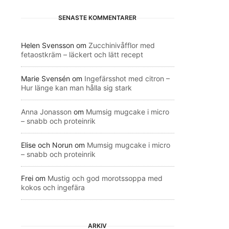
SENASTE KOMMENTARER
Helen Svensson
om
Zucchinivåfflor med
fetaostkräm – läckert och lätt recept
Marie Svensén
om
Ingefärsshot med citron –
Hur länge kan man hålla sig stark
Anna Jonasson
om
Mumsig mugcake i micro
– snabb och proteinrik
Elise och Norun
om
Mumsig mugcake i micro
– snabb och proteinrik
Frei
om
Mustig och god morotssoppa med
kokos och ingefära
ARKIV