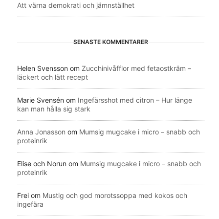
Att värna demokrati och jämnställhet
SENASTE KOMMENTARER
Helen Svensson
om
Zucchinivåfflor med fetaostkräm –
läckert och lätt recept
Marie Svensén
om
Ingefärsshot med citron – Hur länge
kan man hålla sig stark
Anna Jonasson
om
Mumsig mugcake i micro – snabb och
proteinrik
Elise och Norun
om
Mumsig mugcake i micro – snabb och
proteinrik
Frei
om
Mustig och god morotssoppa med kokos och
ingefära