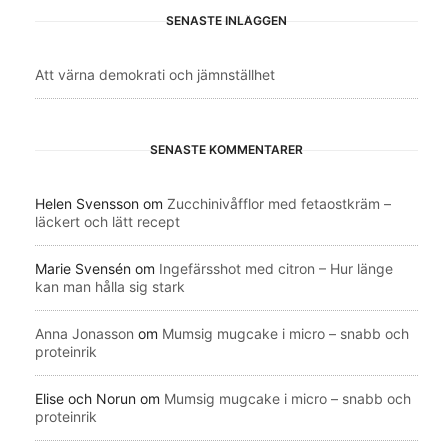
SENASTE INLÄGGEN
Att värna demokrati och jämnställhet
SENASTE KOMMENTARER
Helen Svensson
om
Zucchinivåfflor med fetaostkräm –
läckert och lätt recept
Marie Svensén
om
Ingefärsshot med citron – Hur länge
kan man hålla sig stark
Anna Jonasson
om
Mumsig mugcake i micro – snabb och
proteinrik
Elise och Norun
om
Mumsig mugcake i micro – snabb och
proteinrik