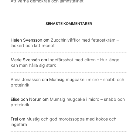
Att värna demokrati och jämnställhet
SENASTE KOMMENTARER
Helen Svensson
om
Zucchinivåfflor med fetaostkräm –
läckert och lätt recept
Marie Svensén
om
Ingefärsshot med citron – Hur länge
kan man hålla sig stark
Anna Jonasson
om
Mumsig mugcake i micro – snabb och
proteinrik
Elise och Norun
om
Mumsig mugcake i micro – snabb och
proteinrik
Frei
om
Mustig och god morotssoppa med kokos och
ingefära