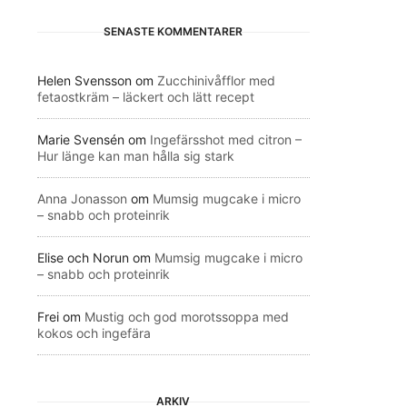
SENASTE KOMMENTARER
Helen Svensson
om
Zucchinivåfflor med
fetaostkräm – läckert och lätt recept
Marie Svensén
om
Ingefärsshot med citron –
Hur länge kan man hålla sig stark
Anna Jonasson
om
Mumsig mugcake i micro
– snabb och proteinrik
Elise och Norun
om
Mumsig mugcake i micro
– snabb och proteinrik
Frei
om
Mustig och god morotssoppa med
kokos och ingefära
ARKIV