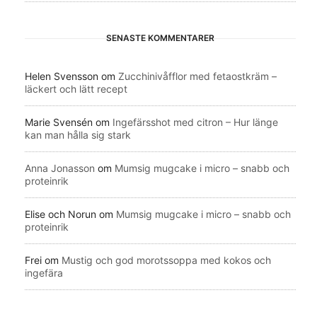
SENASTE KOMMENTARER
Helen Svensson
om
Zucchinivåfflor med fetaostkräm –
läckert och lätt recept
Marie Svensén
om
Ingefärsshot med citron – Hur länge
kan man hålla sig stark
Anna Jonasson
om
Mumsig mugcake i micro – snabb och
proteinrik
Elise och Norun
om
Mumsig mugcake i micro – snabb och
proteinrik
Frei
om
Mustig och god morotssoppa med kokos och
ingefära