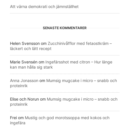
Att värna demokrati och jämnställhet
SENASTE KOMMENTARER
Helen Svensson
om
Zucchinivåfflor med fetaostkräm –
läckert och lätt recept
Marie Svensén
om
Ingefärsshot med citron – Hur länge
kan man hålla sig stark
Anna Jonasson
om
Mumsig mugcake i micro – snabb och
proteinrik
Elise och Norun
om
Mumsig mugcake i micro – snabb och
proteinrik
Frei
om
Mustig och god morotssoppa med kokos och
ingefära