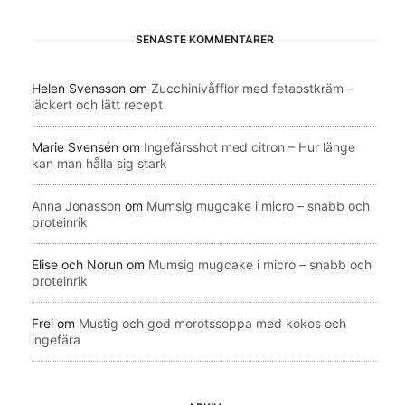
SENASTE KOMMENTARER
Helen Svensson
om
Zucchinivåfflor med fetaostkräm –
läckert och lätt recept
Marie Svensén
om
Ingefärsshot med citron – Hur länge
kan man hålla sig stark
Anna Jonasson
om
Mumsig mugcake i micro – snabb och
proteinrik
Elise och Norun
om
Mumsig mugcake i micro – snabb och
proteinrik
Frei
om
Mustig och god morotssoppa med kokos och
ingefära