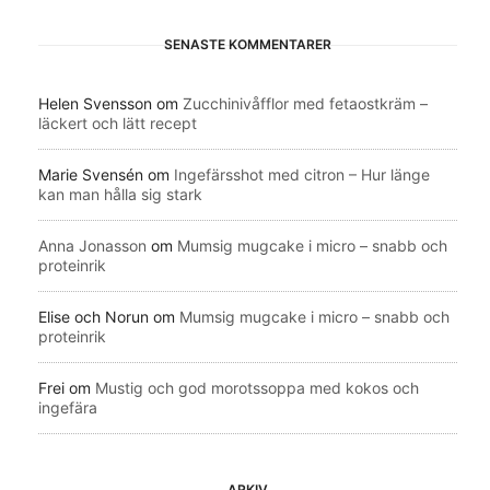
SENASTE KOMMENTARER
Helen Svensson
om
Zucchinivåfflor med fetaostkräm –
läckert och lätt recept
Marie Svensén
om
Ingefärsshot med citron – Hur länge
kan man hålla sig stark
Anna Jonasson
om
Mumsig mugcake i micro – snabb och
proteinrik
Elise och Norun
om
Mumsig mugcake i micro – snabb och
proteinrik
Frei
om
Mustig och god morotssoppa med kokos och
ingefära
ARKIV