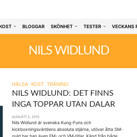
KOST
BLOGGAR
SKÖNHET
TESTER
VECKANS 
NILS WIDLUND
HÄLSA
KOST
TRÄNING
NILS WIDLUND: DET FINNS
INGA TOPPAR UTAN DALAR
AUGUSTI 3, 2015
Nils Widlund är svenska Kung-Funs och
kickboxningsvärldens absoluta stjärna, utöver åtta SM-
guld har han även EM- och VM-titlar. Känd från både