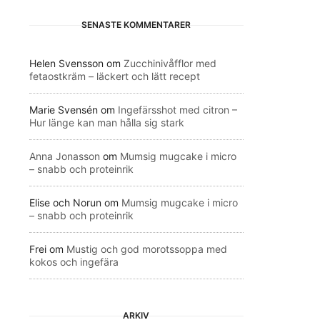
SENASTE KOMMENTARER
Helen Svensson
om
Zucchinivåfflor med
fetaostkräm – läckert och lätt recept
Marie Svensén
om
Ingefärsshot med citron –
Hur länge kan man hålla sig stark
Anna Jonasson
om
Mumsig mugcake i micro
– snabb och proteinrik
Elise och Norun
om
Mumsig mugcake i micro
– snabb och proteinrik
Frei
om
Mustig och god morotssoppa med
kokos och ingefära
ARKIV