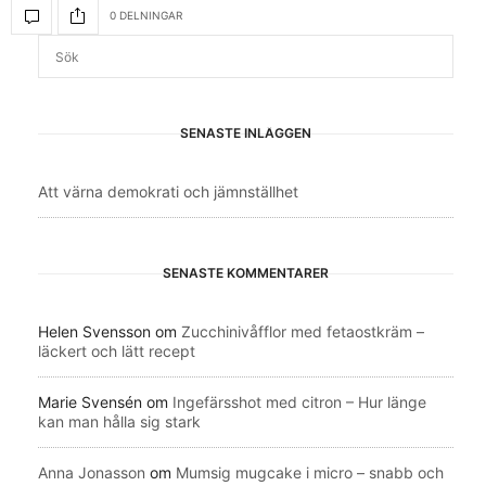
0 DELNINGAR
SENASTE INLÄGGEN
Att värna demokrati och jämnställhet
SENASTE KOMMENTARER
Helen Svensson
om
Zucchinivåfflor med fetaostkräm –
läckert och lätt recept
Marie Svensén
om
Ingefärsshot med citron – Hur länge
kan man hålla sig stark
Anna Jonasson
om
Mumsig mugcake i micro – snabb och