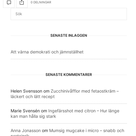
0 DELNINGAR
SENASTE INLÄGGEN
Att värna demokrati och jämnställhet
SENASTE KOMMENTARER
Helen Svensson
om
Zucchinivåfflor med fetaostkräm –
läckert och lätt recept
Marie Svensén
om
Ingefärsshot med citron – Hur länge
kan man hålla sig stark
Anna Jonasson
om
Mumsig mugcake i micro – snabb och
proteinrik