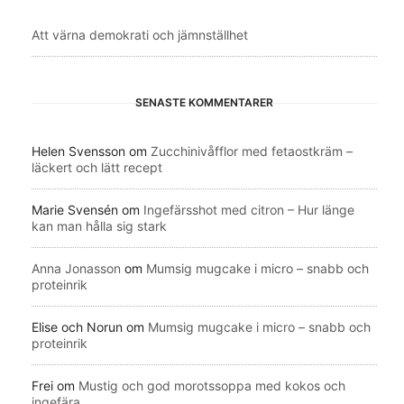
Att värna demokrati och jämnställhet
SENASTE KOMMENTARER
Helen Svensson
om
Zucchinivåfflor med fetaostkräm –
läckert och lätt recept
Marie Svensén
om
Ingefärsshot med citron – Hur länge
kan man hålla sig stark
Anna Jonasson
om
Mumsig mugcake i micro – snabb och
proteinrik
Elise och Norun
om
Mumsig mugcake i micro – snabb och
proteinrik
Frei
om
Mustig och god morotssoppa med kokos och
ingefära