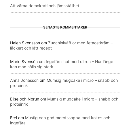
Att värna demokrati och jämnställhet
SENASTE KOMMENTARER
Helen Svensson
om
Zucchinivåfflor med fetaostkräm –
läckert och lätt recept
Marie Svensén
om
Ingefärsshot med citron – Hur länge
kan man hålla sig stark
Anna Jonasson
om
Mumsig mugcake i micro – snabb och
proteinrik
Elise och Norun
om
Mumsig mugcake i micro – snabb och
proteinrik
Frei
om
Mustig och god morotssoppa med kokos och
ingefära