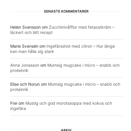
SENASTE KOMMENTARER
Helen Svensson
om
Zucchinivåfflor med fetaostkräm –
läckert och lätt recept
Marie Svensén
om
Ingefärsshot med citron – Hur länge
kan man hålla sig stark
Anna Jonasson
om
Mumsig mugcake i micro – snabb och
proteinrik
Elise och Norun
om
Mumsig mugcake i micro – snabb och
proteinrik
Frei
om
Mustig och god morotssoppa med kokos och
ingefära
ARKIV