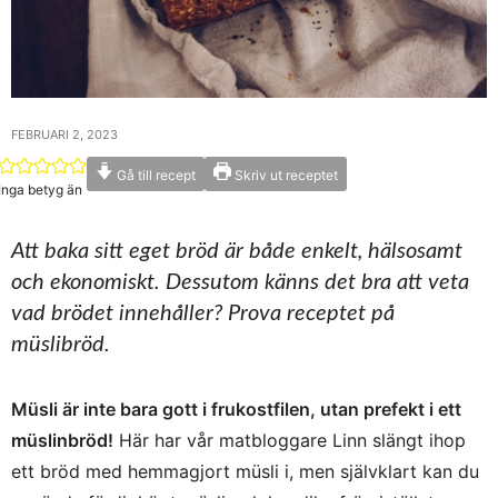
FEBRUARI 2, 2023
Gå till recept
Skriv ut receptet
Inga betyg än
Att baka sitt eget bröd är både enkelt, hälsosamt
och ekonomiskt. Dessutom känns det bra att veta
vad brödet innehåller? Prova receptet på
müslibröd.
Müsli är inte bara gott i frukostfilen, utan prefekt i ett
müslinbröd!
Här har vår matbloggare Linn slängt ihop
ett bröd med hemmagjort müsli i, men självklart kan du