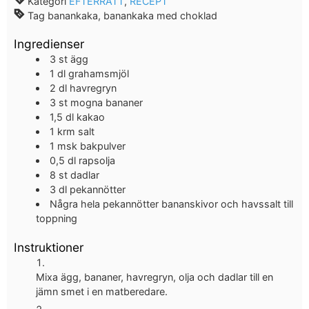
Kategori
EFTERRÄTT
,
RECEPT
Tag
banankaka, banankaka med choklad
Ingredienser
3
st
ägg
1
dl
grahamsmjöl
2
dl
havregryn
3
st
mogna bananer
1,5
dl
kakao
1
krm
salt
1
msk
bakpulver
0,5
dl
rapsolja
8
st
dadlar
3
dl
pekannötter
Några hela pekannötter
bananskivor och havssalt till
toppning
Instruktioner
Mixa ägg, bananer, havregryn, olja och dadlar till en
jämn smet i en matberedare.