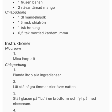
1
frusen banan
2
nävar tärnad mango
Chiapudding
1
dl
mandelmjölk
1,5
msk
chiafrön
1
tsk
honung
0,5
tsk
mortlad kardemumma
Instruktioner
Niccream
Mixa ihop allt
Chiapudding
Blanda ihop alla ingredienser.
Låt stå några timmar eller över natten.
Ställ glasen på "lut" i en brödform och fyll på med
nicecream.