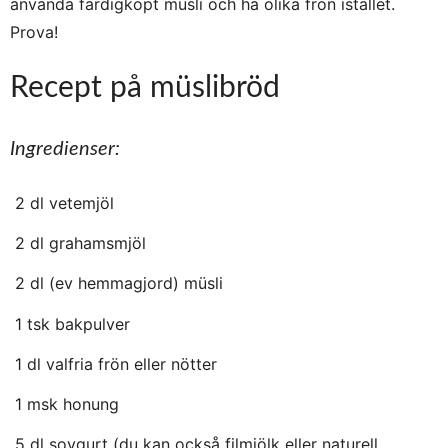
använda färdigköpt müsli och ha olika frön istället.
Prova!
Recept på müslibröd
Ingredienser:
2 dl vetemjöl
2 dl grahamsmjöl
2 dl (ev hemmagjord) müsli
1 tsk bakpulver
1 dl valfria frön eller nötter
1 msk honung
5 dl soygurt (du kan också filmjölk eller naturell