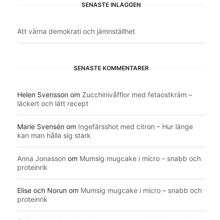
SENASTE INLÄGGEN
Att värna demokrati och jämnställhet
SENASTE KOMMENTARER
Helen Svensson
om
Zucchinivåfflor med fetaostkräm –
läckert och lätt recept
Marie Svensén
om
Ingefärsshot med citron – Hur länge
kan man hålla sig stark
Anna Jonasson
om
Mumsig mugcake i micro – snabb och
proteinrik
Elise och Norun
om
Mumsig mugcake i micro – snabb och
proteinrik