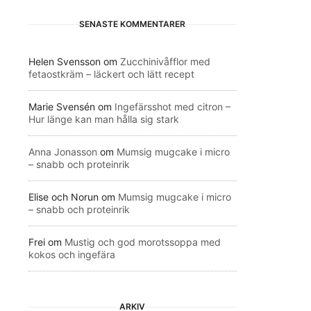
SENASTE KOMMENTARER
Helen Svensson
om
Zucchinivåfflor med
fetaostkräm – läckert och lätt recept
Marie Svensén
om
Ingefärsshot med citron –
Hur länge kan man hålla sig stark
Anna Jonasson
om
Mumsig mugcake i micro
– snabb och proteinrik
Elise och Norun
om
Mumsig mugcake i micro
– snabb och proteinrik
Frei
om
Mustig och god morotssoppa med
kokos och ingefära
ARKIV