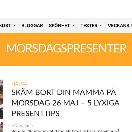
KOST
BLOGGAR
SKÖNHET
TESTER
VECKANS 
MORSDAGSPRESENTER
HÄLSA
SKÄM BORT DIN MAMMA PÅ
MORSDAG 26 MAJ – 5 LYXIGA
PRESENTTIPS
MAJ 20, 2019
Söndag 26 maj är det dags att fira alla kära mammor på