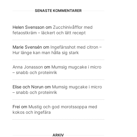
SENASTE KOMMENTARER
Helen Svensson
om
Zucchinivåfflor med
fetaostkräm – läckert och lätt recept
Marie Svensén
om
Ingefärsshot med citron –
Hur länge kan man hålla sig stark
Anna Jonasson
om
Mumsig mugcake i micro
– snabb och proteinrik
Elise och Norun
om
Mumsig mugcake i micro
– snabb och proteinrik
Frei
om
Mustig och god morotssoppa med
kokos och ingefära
ARKIV