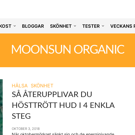
KOST
BLOGGAR
SKÖNHET
TESTER
VECKANS 
MOONSUN ORGANIC
HÄLSA
SKÖNHET
SÅ ÅTERUPPLIVAR DU
HÖSTTRÖTT HUD I 4 ENKLA
STEG
OKTOBER 3, 2018
När oktobermörkret sänkt sig och de energigivande