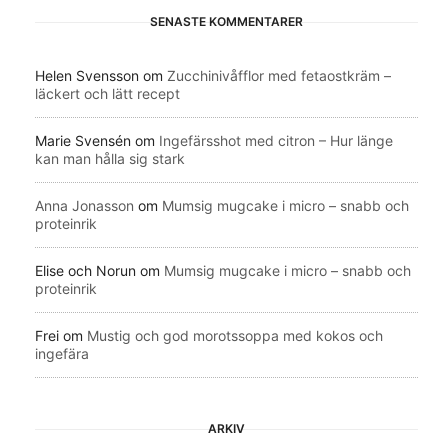
SENASTE KOMMENTARER
Helen Svensson
om
Zucchinivåfflor med fetaostkräm –
läckert och lätt recept
Marie Svensén
om
Ingefärsshot med citron – Hur länge
kan man hålla sig stark
Anna Jonasson
om
Mumsig mugcake i micro – snabb och
proteinrik
Elise och Norun
om
Mumsig mugcake i micro – snabb och
proteinrik
Frei
om
Mustig och god morotssoppa med kokos och
ingefära
ARKIV