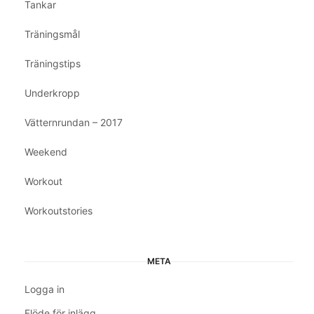
Tankar
Träningsmål
Träningstips
Underkropp
Vätternrundan – 2017
Weekend
Workout
Workoutstories
META
Logga in
Flöde för inlägg