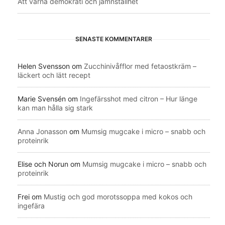
Att värna demokrati och jämnställhet
SENASTE KOMMENTARER
Helen Svensson
om
Zucchinivåfflor med fetaostkräm –
läckert och lätt recept
Marie Svensén
om
Ingefärsshot med citron – Hur länge
kan man hålla sig stark
Anna Jonasson
om
Mumsig mugcake i micro – snabb och
proteinrik
Elise och Norun
om
Mumsig mugcake i micro – snabb och
proteinrik
Frei
om
Mustig och god morotssoppa med kokos och
ingefära