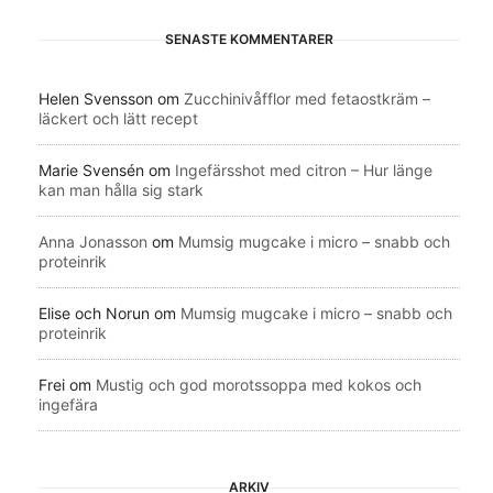
SENASTE KOMMENTARER
Helen Svensson
om
Zucchinivåfflor med fetaostkräm –
läckert och lätt recept
Marie Svensén
om
Ingefärsshot med citron – Hur länge
kan man hålla sig stark
Anna Jonasson
om
Mumsig mugcake i micro – snabb och
proteinrik
Elise och Norun
om
Mumsig mugcake i micro – snabb och
proteinrik
Frei
om
Mustig och god morotssoppa med kokos och
ingefära
ARKIV