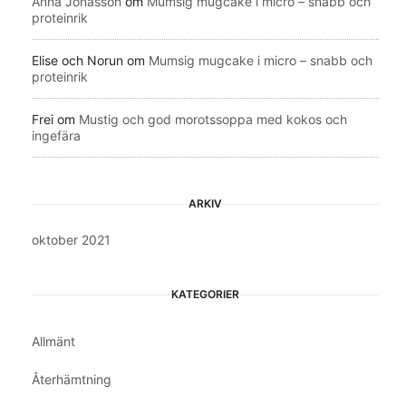
Anna Jonasson
om
Mumsig mugcake i micro – snabb och
proteinrik
Elise och Norun
om
Mumsig mugcake i micro – snabb och
proteinrik
Frei
om
Mustig och god morotssoppa med kokos och
ingefära
ARKIV
oktober 2021
KATEGORIER
Allmänt
Återhämtning