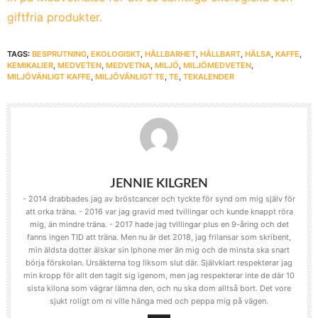
giftfria produkter.
TAGS:
BESPRUTNING
,
EKOLOGISKT
,
HÅLLBARHET
,
HÅLLBART
,
HÄLSA
,
KAFFE
,
KEMIKALIER
,
MEDVETEN
,
MEDVETNA
,
MILJÖ
,
MILJÖMEDVETEN
,
MILJÖVÄNLIGT KAFFE
,
MILJÖVÄNLIGT TE
,
TE
,
TEKALENDER
JENNIE KILGREN
- 2014 drabbades jag av bröstcancer och tyckte för synd om mig själv för
att orka träna. - 2016 var jag gravid med tvillingar och kunde knappt röra
mig, än mindre träna. - 2017 hade jag tvillingar plus en 9-åring och det
fanns ingen TID att träna. Men nu är det 2018, jag frilansar som skribent,
min äldsta dotter älskar sin Iphone mer än mig och de minsta ska snart
börja förskolan. Ursäkterna tog liksom slut där. Självklart respekterar jag
min kropp för allt den tagit sig igenom, men jag respekterar inte de där 10
sista kilona som vägrar lämna den, och nu ska dom alltså bort. Det vore
sjukt roligt om ni ville hänga med och peppa mig på vägen.