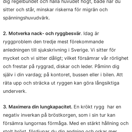
dig regelbundet och hålla huvudet högt, både när du
sitter och står, minskar riskerna för migrän och
spänningshuvudvärk.
2. Motverka nack- och ryggbesvär
. Idag är
ryggproblem den tredje mest förekommande
anledningen till sjukskrivning i Sverige. Vi sitter för
mycket och vi sitter dåligt; vilket försämrar vår rörlighet
och frestar på ryggrad, diskar och leder. Påminn dig
själv i din vardag; på kontoret, bussen eller i bilen. Att
räta upp och sträcka ut ryggen kan göra långsiktiga
underverk.
3. Maximera din lungkapacitet.
En krökt rygg har en
negativ inverkan på bröstkorgen, som i sin tur kan
försämra lungornas förmåga. Med en stärkt hållning och
stolt bröst, fördjupar du din andning och orkar mer.