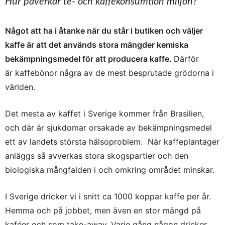
Hur påverkar te- och kaffekonsumtion miljön?
Något att ha i åtanke när du står i butiken och väljer
kaffe är att det används stora mängder kemiska
bekämpningsmedel för att producera kaffe.
Därför
är kaffebönor några av de mest besprutade grödorna i
världen.
Det mesta av kaffet i Sverige kommer från Brasilien,
och där är sjukdomar orsakade av bekämpningsmedel
ett av landets största hälsoproblem. När kaffeplantager
anläggs så avverkas stora skogspartier och den
biologiska mångfalden i och omkring området minskar.
I Sverige dricker vi i snitt ca 1000 koppar kaffe per år.
Hemma och på jobbet, men även en stor mängd på
kaféer och som take-away. Varje gång någon dricker