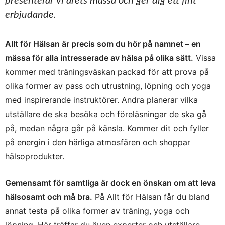
presenterar vi årets mässa och ger dig ett fint
erbjudande.
Allt för Hälsan är precis som du hör på namnet – en
mässa för alla intresserade av hälsa på olika sätt.
Vissa
kommer med träningsväskan packad för att prova på
olika former av pass och utrustning, löpning och yoga
med inspirerande instruktörer. Andra planerar vilka
utställare de ska besöka och föreläsningar de ska gå
på, medan några går på känsla. Kommer dit och fyller
på energin i den härliga atmosfären och shoppar
hälsoprodukter.
Gemensamt för samtliga är dock en önskan om att leva
hälsosamt och må bra.
På Allt för Hälsan får du bland
annat testa på olika former av träning, yoga och
löpning. Här träffar du även experter och utställare,