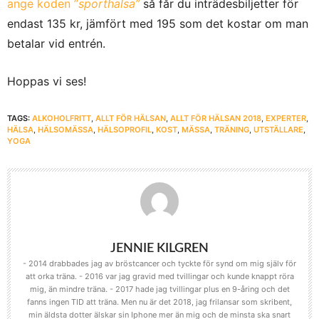
ange koden ”
sporthalsa”
så får du inträdesbiljetter för
endast 135 kr, jämfört med 195 som det kostar om man
betalar vid entrén.
Hoppas vi ses!
TAGS:
ALKOHOLFRITT
,
ALLT FÖR HÄLSAN
,
ALLT FÖR HÄLSAN 2018
,
EXPERTER
,
HÄLSA
,
HÄLSOMÄSSA
,
HÄLSOPROFIL
,
KOST
,
MÄSSA
,
TRÄNING
,
UTSTÄLLARE
,
YOGA
JENNIE KILGREN
- 2014 drabbades jag av bröstcancer och tyckte för synd om mig själv för
att orka träna. - 2016 var jag gravid med tvillingar och kunde knappt röra
mig, än mindre träna. - 2017 hade jag tvillingar plus en 9-åring och det
fanns ingen TID att träna. Men nu är det 2018, jag frilansar som skribent,
min äldsta dotter älskar sin Iphone mer än mig och de minsta ska snart