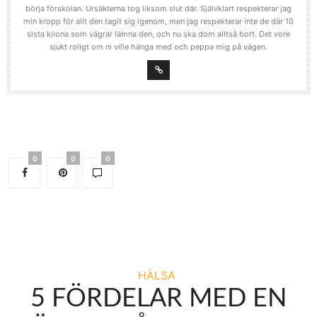
börja förskolan. Ursäkterna tog liksom slut där. Självklart respekterar jag
min kropp för allt den tagit sig igenom, men jag respekterar inte de där 10
sista kilona som vägrar lämna den, och nu ska dom alltså bort. Det vore
sjukt roligt om ni ville hänga med och peppa mig på vägen.
0
0
0
HÄLSA
5 FÖRDELAR MED EN