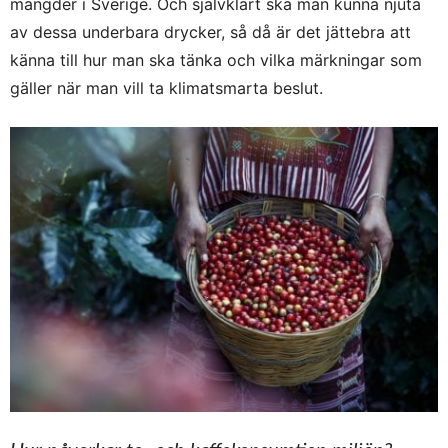
mängder i Sverige. Och självklart ska man kunna njuta
av dessa underbara drycker, så då är det jättebra att
känna till hur man ska tänka och vilka märkningar som
gäller när man vill ta klimatsmarta beslut.