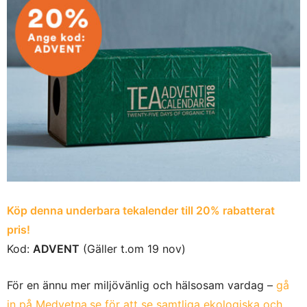
Köp denna underbara tekalender till 20% rabatterat
pris!
Kod:
ADVENT
(Gäller t.om 19 nov)
För en ännu mer miljövänlig och hälsosam vardag –
gå
in på Medvetna.se för att se samtliga ekologiska och