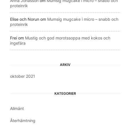
Anna Jonasson
om
Mumsig mugcake i micro – snabb och
proteinrik
Elise och Norun
om
Mumsig mugcake i micro – snabb och
proteinrik
Frei
om
Mustig och god morotssoppa med kokos och
ingefära
ARKIV
oktober 2021
KATEGORIER
Allmänt
Återhämtning