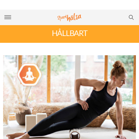
HÅLLBART