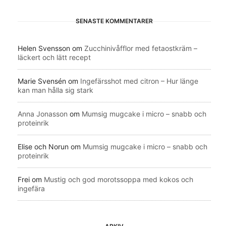
SENASTE KOMMENTARER
Helen Svensson
om
Zucchinivåfflor med fetaostkräm –
läckert och lätt recept
Marie Svensén
om
Ingefärsshot med citron – Hur länge
kan man hålla sig stark
Anna Jonasson
om
Mumsig mugcake i micro – snabb och
proteinrik
Elise och Norun
om
Mumsig mugcake i micro – snabb och
proteinrik
Frei
om
Mustig och god morotssoppa med kokos och
ingefära