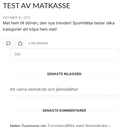
TEST AV MATKASSE
OKTOBER 10, 2012
Mat hem till dörren, den nya trenden! SportHälsa testar olika
kategorier att köpa hem mat!
0 DELNINGAR
SENASTE INLÄGGEN
Att värna demokrati och jämnställhet
SENASTE KOMMENTARER
Helen Svensson
om
Zucchinivåfflor med fetaostkräm –