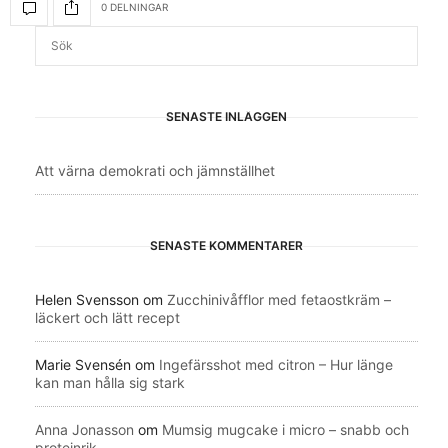
0 DELNINGAR
SENASTE INLÄGGEN
Att värna demokrati och jämnställhet
SENASTE KOMMENTARER
Helen Svensson
om
Zucchinivåfflor med fetaostkräm –
läckert och lätt recept
Marie Svensén
om
Ingefärsshot med citron – Hur länge
kan man hålla sig stark
Anna Jonasson
om
Mumsig mugcake i micro – snabb och
proteinrik