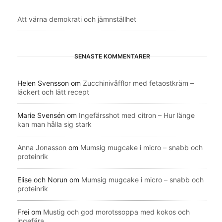
Att värna demokrati och jämnställhet
SENASTE KOMMENTARER
Helen Svensson
om
Zucchinivåfflor med fetaostkräm –
läckert och lätt recept
Marie Svensén
om
Ingefärsshot med citron – Hur länge
kan man hålla sig stark
Anna Jonasson
om
Mumsig mugcake i micro – snabb och
proteinrik
Elise och Norun
om
Mumsig mugcake i micro – snabb och
proteinrik
Frei
om
Mustig och god morotssoppa med kokos och
ingefära