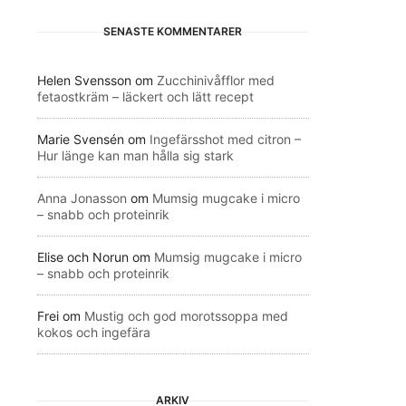
SENASTE KOMMENTARER
Helen Svensson
om
Zucchinivåfflor med
fetaostkräm – läckert och lätt recept
Marie Svensén
om
Ingefärsshot med citron –
Hur länge kan man hålla sig stark
Anna Jonasson
om
Mumsig mugcake i micro
– snabb och proteinrik
Elise och Norun
om
Mumsig mugcake i micro
– snabb och proteinrik
Frei
om
Mustig och god morotssoppa med
kokos och ingefära
ARKIV