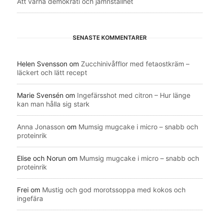
Att värna demokrati och jämnställhet
SENASTE KOMMENTARER
Helen Svensson
om
Zucchinivåfflor med fetaostkräm –
läckert och lätt recept
Marie Svensén
om
Ingefärsshot med citron – Hur länge
kan man hålla sig stark
Anna Jonasson
om
Mumsig mugcake i micro – snabb och
proteinrik
Elise och Norun
om
Mumsig mugcake i micro – snabb och
proteinrik
Frei
om
Mustig och god morotssoppa med kokos och
ingefära