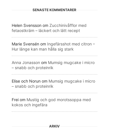
SENASTE KOMMENTARER
Helen Svensson
om
Zucchinivåfflor med
fetaostkräm – läckert och lätt recept
Marie Svensén
om
Ingefärsshot med citron –
Hur länge kan man hålla sig stark
Anna Jonasson
om
Mumsig mugcake i micro
– snabb och proteinrik
Elise och Norun
om
Mumsig mugcake i micro
– snabb och proteinrik
Frei
om
Mustig och god morotssoppa med
kokos och ingefära
ARKIV