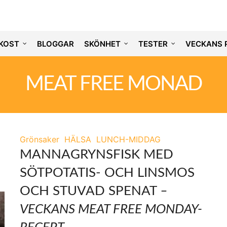
KOST
BLOGGAR
SKÖNHET
TESTER
VECKANS 
MEAT FREE MONAD
Grönsaker
HÄLSA
LUNCH-MIDDAG
MANNAGRYNSFISK MED
SÖTPOTATIS- OCH LINSMOS
OCH STUVAD SPENAT
–
VECKANS MEAT FREE MONDAY-