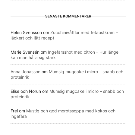
SENASTE KOMMENTARER
Helen Svensson
om
Zucchinivåfflor med fetaostkräm –
läckert och lätt recept
Marie Svensén
om
Ingefärsshot med citron – Hur länge
kan man hålla sig stark
Anna Jonasson
om
Mumsig mugcake i micro – snabb och
proteinrik
Elise och Norun
om
Mumsig mugcake i micro – snabb och
proteinrik
Frei
om
Mustig och god morotssoppa med kokos och
ingefära