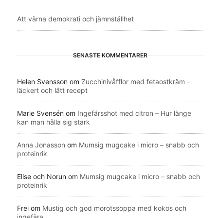
Att värna demokrati och jämnställhet
SENASTE KOMMENTARER
Helen Svensson
om
Zucchinivåfflor med fetaostkräm –
läckert och lätt recept
Marie Svensén
om
Ingefärsshot med citron – Hur länge
kan man hålla sig stark
Anna Jonasson
om
Mumsig mugcake i micro – snabb och
proteinrik
Elise och Norun
om
Mumsig mugcake i micro – snabb och
proteinrik
Frei
om
Mustig och god morotssoppa med kokos och
ingefära