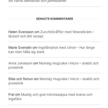
Att värna demokrati och jämnställhet
SENASTE KOMMENTARER
Helen Svensson
om
Zucchinivåfflor med fetaostkräm –
läckert och lätt recept
Marie Svensén
om
Ingefärsshot med citron – Hur länge
kan man hålla sig stark
Anna Jonasson
om
Mumsig mugcake i micro – snabb och
proteinrik
Elise och Norun
om
Mumsig mugcake i micro – snabb och
proteinrik
Frei
om
Mustig och god morotssoppa med kokos och
ingefära