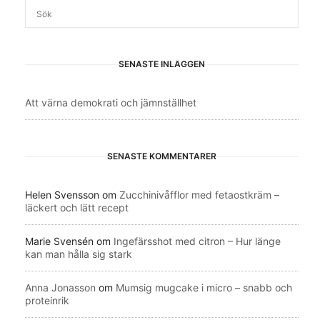
SENASTE INLÄGGEN
Att värna demokrati och jämnställhet
SENASTE KOMMENTARER
Helen Svensson
om
Zucchinivåfflor med fetaostkräm –
läckert och lätt recept
Marie Svensén
om
Ingefärsshot med citron – Hur länge
kan man hålla sig stark
Anna Jonasson
om
Mumsig mugcake i micro – snabb och
proteinrik