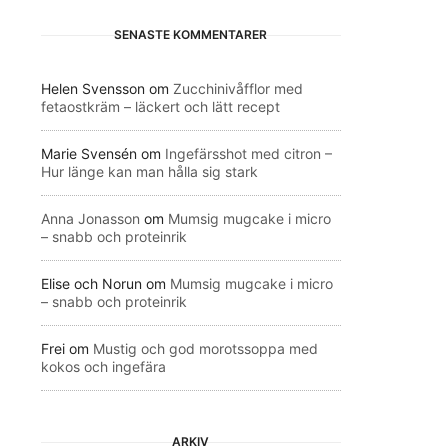
SENASTE KOMMENTARER
Helen Svensson
om
Zucchinivåfflor med
fetaostkräm – läckert och lätt recept
Marie Svensén
om
Ingefärsshot med citron –
Hur länge kan man hålla sig stark
Anna Jonasson
om
Mumsig mugcake i micro
– snabb och proteinrik
Elise och Norun
om
Mumsig mugcake i micro
– snabb och proteinrik
Frei
om
Mustig och god morotssoppa med
kokos och ingefära
ARKIV