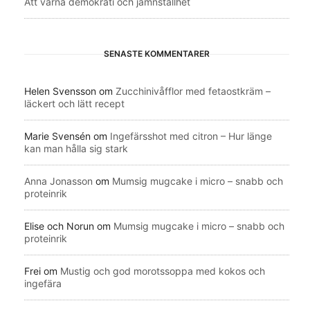
Att värna demokrati och jämnställhet
SENASTE KOMMENTARER
Helen Svensson
om
Zucchinivåfflor med fetaostkräm –
läckert och lätt recept
Marie Svensén
om
Ingefärsshot med citron – Hur länge
kan man hålla sig stark
Anna Jonasson
om
Mumsig mugcake i micro – snabb och
proteinrik
Elise och Norun
om
Mumsig mugcake i micro – snabb och
proteinrik
Frei
om
Mustig och god morotssoppa med kokos och
ingefära