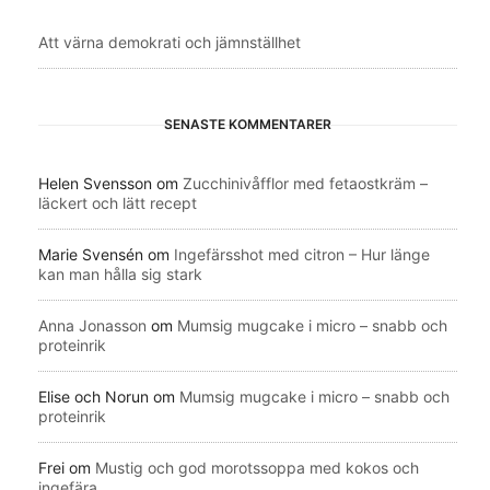
Att värna demokrati och jämnställhet
SENASTE KOMMENTARER
Helen Svensson
om
Zucchinivåfflor med fetaostkräm –
läckert och lätt recept
Marie Svensén
om
Ingefärsshot med citron – Hur länge
kan man hålla sig stark
Anna Jonasson
om
Mumsig mugcake i micro – snabb och
proteinrik
Elise och Norun
om
Mumsig mugcake i micro – snabb och
proteinrik
Frei
om
Mustig och god morotssoppa med kokos och
ingefära