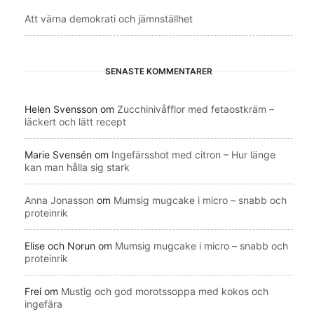
Att värna demokrati och jämnställhet
SENASTE KOMMENTARER
Helen Svensson
om
Zucchinivåfflor med fetaostkräm –
läckert och lätt recept
Marie Svensén
om
Ingefärsshot med citron – Hur länge
kan man hålla sig stark
Anna Jonasson
om
Mumsig mugcake i micro – snabb och
proteinrik
Elise och Norun
om
Mumsig mugcake i micro – snabb och
proteinrik
Frei
om
Mustig och god morotssoppa med kokos och
ingefära