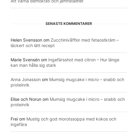
Att värna demokrati och jämnställhet
SENASTE KOMMENTARER
Helen Svensson
om
Zucchinivåfflor med fetaostkräm –
läckert och lätt recept
Marie Svensén
om
Ingefärsshot med citron – Hur länge
kan man hålla sig stark
Anna Jonasson
om
Mumsig mugcake i micro – snabb och
proteinrik
Elise och Norun
om
Mumsig mugcake i micro – snabb och
proteinrik
Frei
om
Mustig och god morotssoppa med kokos och
ingefära