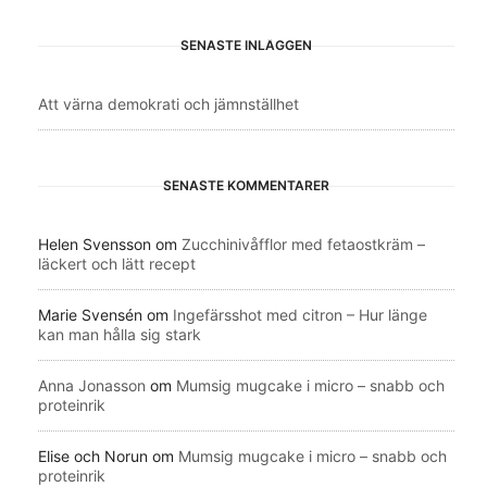
SENASTE INLÄGGEN
Att värna demokrati och jämnställhet
SENASTE KOMMENTARER
Helen Svensson
om
Zucchinivåfflor med fetaostkräm –
läckert och lätt recept
Marie Svensén
om
Ingefärsshot med citron – Hur länge
kan man hålla sig stark
Anna Jonasson
om
Mumsig mugcake i micro – snabb och
proteinrik
Elise och Norun
om
Mumsig mugcake i micro – snabb och
proteinrik